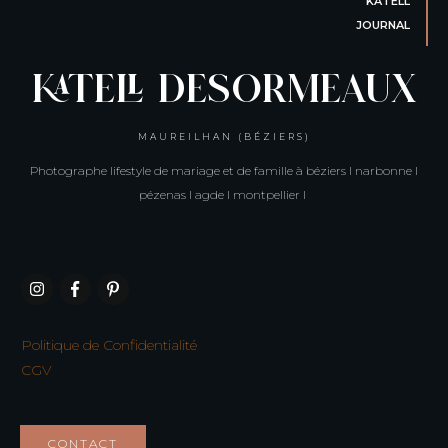
KATELL
JOURNAL
KATELL DESORMEAUX
MAUREILHAN (BÉZIERS)
Photographe lifestyle de mariage et de famille à béziers I narbonne I
pézenas I agde I montpellier I
Politique de Confidentialité
CGV
CONTACT