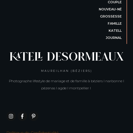
COUPLE
NOUVEAU-NÉ
GROSSESSE
FAMILLE
KATELL
JOURNAL
KATELL DESORMEAUX
MAUREILHAN (BÉZIERS)
Photographe lifestyle de mariage et de famille à béziers I narbonne I
pézenas I agde I montpellier I
Politique de Confidentialité