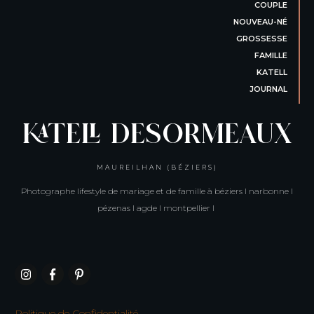
COUPLE
NOUVEAU-NÉ
GROSSESSE
FAMILLE
KATELL
JOURNAL
KATELL DESORMEAUX
MAUREILHAN (BÉZIERS)
Photographe lifestyle de mariage et de famille à béziers I narbonne I
pézenas I agde I montpellier I
Politique de Confidentialité