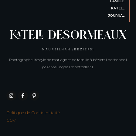
FAMILLE
KATELL
JOURNAL
KATELL DESORMEAUX
MAUREILHAN (BÉZIERS)
Photographe lifestyle de mariage et de famille à béziers I narbonne I
pézenas I agde I montpellier I
Politique de Confidentialité
CGV