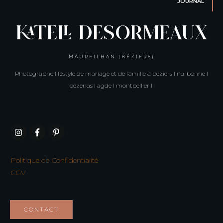
JOURNAL
KATELL DESORMEAUX
MAUREILHAN (BÉZIERS)
Photographe lifestyle de mariage et de famille à béziers I narbonne I
pézenas I agde I montpellier I
Politique de Confidentialité
CGV
CONTACT